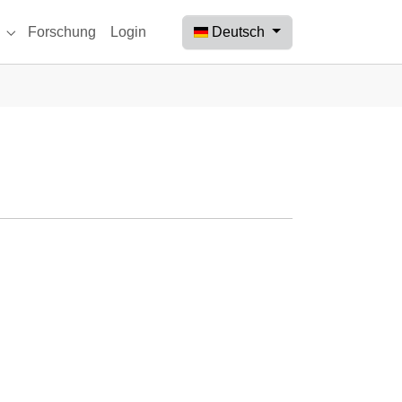
Deutsch
Forschung
Login
 "Beobachtungen"
Submenu for "Aktuelles"