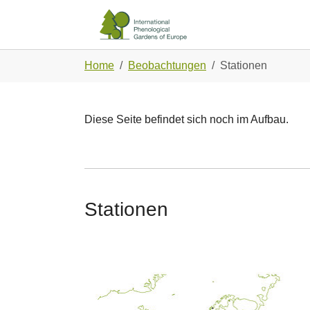
Skip to main navigation
Zum Hauptinhalt springen
Skip to page footer
Sie sind hier:
Home
Beobachtungen
Stationen
Diese Seite befindet sich noch im Aufbau.
Stationen
Show larger version