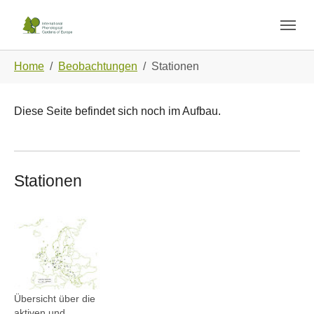
Skip to main navigation
Zum Hauptinhalt springen
Skip to page footer
Sie sind hier:
Home
Beobachtungen
Stationen
Diese Seite befindet sich noch im Aufbau.
Stationen
Show larger version
Übersicht über die
aktiven und