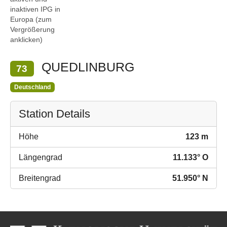
inaktiven IPG in
Europa (zum
Vergrößerung
anklicken)
QUEDLINBURG
73
Deutschland
Station Details
Höhe
123 m
Längengrad
11.133° O
Breitengrad
51.950° N