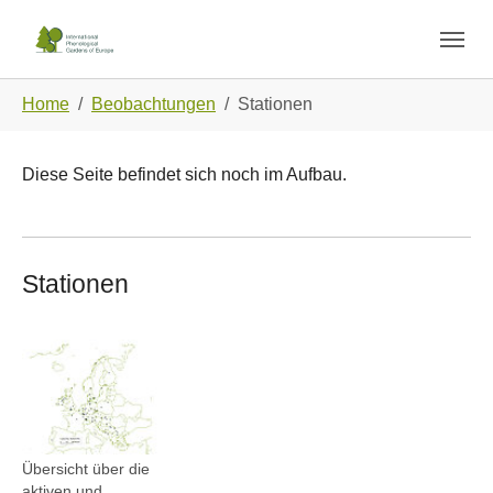
Skip to main navigation
Zum Hauptinhalt springen
Skip to page footer
Sie sind hier:
Home
Beobachtungen
Stationen
Diese Seite befindet sich noch im Aufbau.
Stationen
Show larger version
Übersicht über die
aktiven und