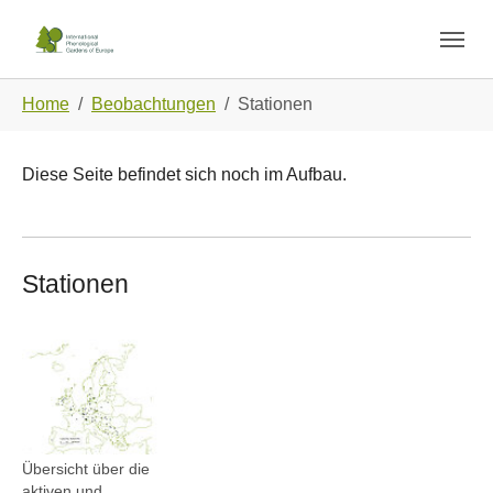
Skip to main navigation
Zum Hauptinhalt springen
Skip to page footer
Sie sind hier:
Home
Beobachtungen
Stationen
Diese Seite befindet sich noch im Aufbau.
Stationen
Show larger version
Übersicht über die
aktiven und