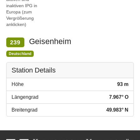
inaktiven IPG in
Europa (zum
Vergrößerung
anklicken)
Geisenheim
239
Deutschland
Station Details
Höhe
93 m
Längengrad
7.967° O
Breitengrad
49.983° N