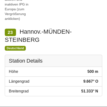
inaktiven IPG in
Europa (zum
Vergrößerung
anklicken)
Hannov.-MÜNDEN-
23
STEINBERG
Deutschland
Station Details
Höhe
500 m
Längengrad
9.667° O
Breitengrad
51.333° N