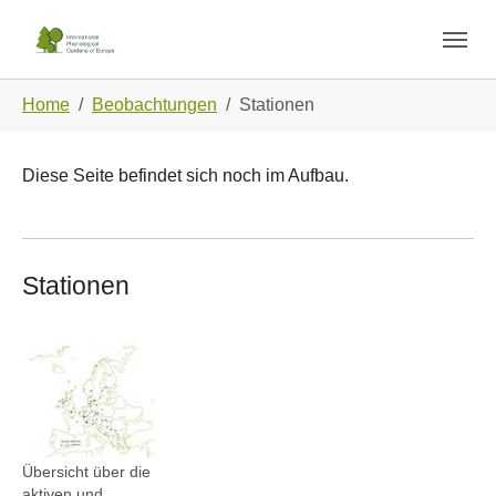
Skip to main navigation
Zum Hauptinhalt springen
Skip to page footer
Sie sind hier:
Home
Beobachtungen
Stationen
Diese Seite befindet sich noch im Aufbau.
Stationen
Show larger version
Übersicht über die
aktiven und