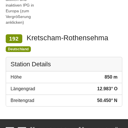
inaktiven IPG in
Europa (zum
Vergrößerung
anklicken)
Kretscham-Rothensehma
192
Deutschland
Station Details
Höhe
850 m
Längengrad
12.983° O
Breitengrad
50.450° N