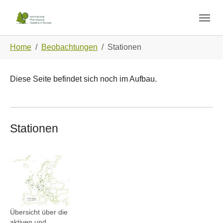
Skip to main navigation
Zum Hauptinhalt springen
Skip to page footer
Sie sind hier:
Home
Beobachtungen
Stationen
Diese Seite befindet sich noch im Aufbau.
Stationen
Show larger version
Übersicht über die
aktiven und