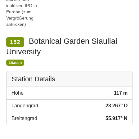
inaktiven IPG in
Europa (zum
Vergrößerung
anklicken)
Botanical Garden Siauliai
152
University
Litauen
Station Details
Höhe
117 m
Längengrad
23.267° O
Breitengrad
55.917° N