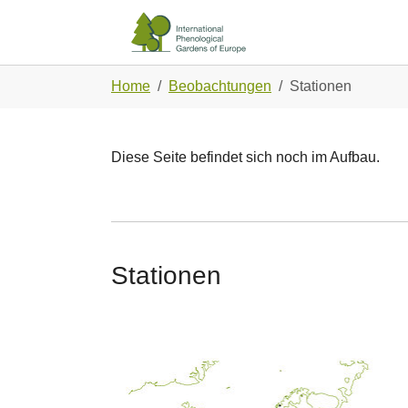
Skip to main navigation
Zum Hauptinhalt springen
Skip to page footer
Sie sind hier:
Home
Beobachtungen
Stationen
Diese Seite befindet sich noch im Aufbau.
Stationen
Show larger version