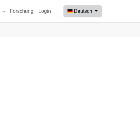
Deutsch
Forschung
Login
 "Beobachtungen"
Submenu for "Aktuelles"