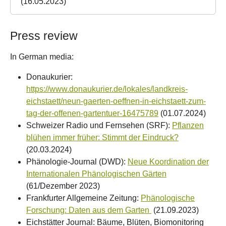
(16.05.2023)
Press review
In German media:
Donaukurier:
https://www.donaukurier.de/lokales/landkreis-
eichstaett/neun-gaerten-oeffnen-in-eichstaett-zum-
tag-der-offenen-gartentuer-16475789
(01.07.2024)
Schweizer Radio und Fernsehen (SRF):
Pflanzen
blühen immer früher: Stimmt der Eindruck?
(20.03.2024)
Phänologie-Journal (DWD):
Neue Koordination der
Internationalen Phänologischen Gärten
(61/Dezember 2023)
Frankfurter Allgemeine Zeitung:
Phänologische
Forschung: Daten aus dem Garten
(21.09.2023)
Eichstätter Journal: Bäume, Blüten, Biomonitoring