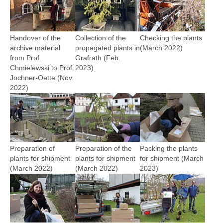
Handover of the
Collection of the
Checking the plants
archive material
propagated plants in
(March 2022)
from Prof.
Grafrath (Feb.
Chmielewski to Prof.
2023)
Jochner-Oette (Nov.
2022)
Show larger version
Show larger version
Show larger version
Preparation of
Preparation of the
Packing the plants
plants for shipment
plants for shipment
for shipment (March
(March 2022)
(March 2022)
2023)
Show larger version
Show larger version
Show larger version