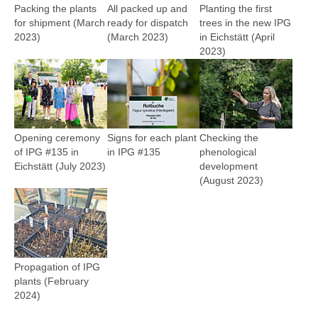
Packing the plants
All packed up and
Planting the first
for shipment (March
ready for dispatch
trees in the new IPG
2023)
(March 2023)
in Eichstätt (April
2023)
Show larger version
Show larger version
Show larger version
Opening ceremony
Signs for each plant
Checking the
of IPG #135 in
in IPG #135
phenological
Eichstätt (July 2023)
development
(August 2023)
Show larger version
Propagation of IPG
plants (February
2024)